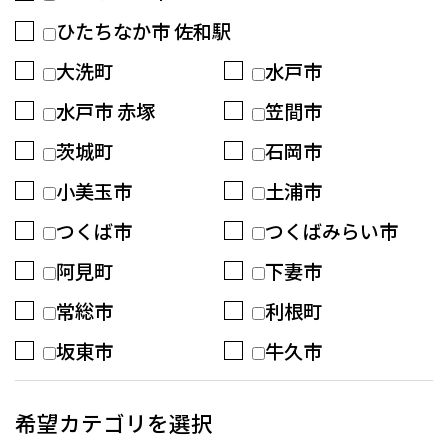
ひたちなか市 佐和駅
大洗町
水戸市
水戸市 赤塚
笠間市
茨城町
石岡市
小美玉市
土浦市
つくば市
つくばみらい市
阿見町
下妻市
常総市
利根町
坂東市
牛久市
希望カテゴリを選択