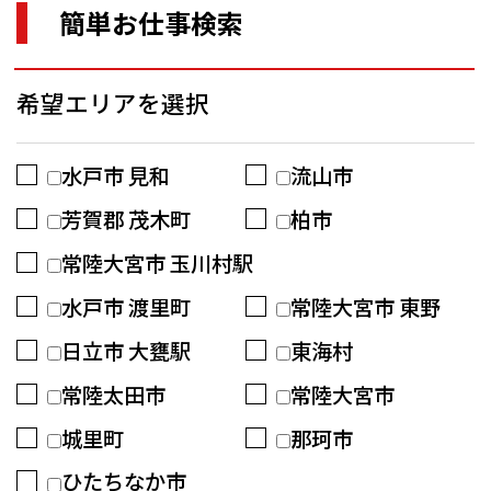
簡単お仕事検索
希望エリアを選択
水戸市 見和
流山市
芳賀郡 茂木町
柏市
常陸大宮市 玉川村駅
水戸市 渡里町
常陸大宮市 東野
日立市 大甕駅
東海村
常陸太田市
常陸大宮市
城里町
那珂市
ひたちなか市