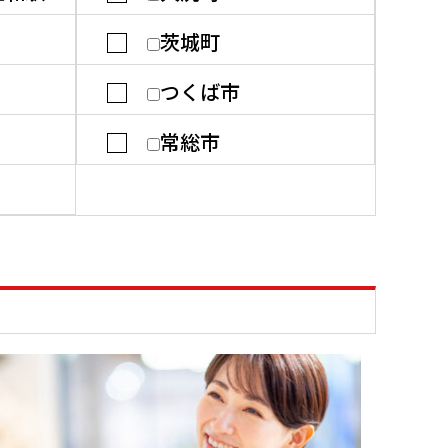
茨城町
つくば市
常総市