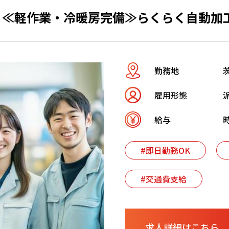
≪軽作業・冷暖房完備≫らくらく自動加
勤務地
雇用形態
給与
時
#即日勤務OK
#交通費支給
求人詳細はこちら