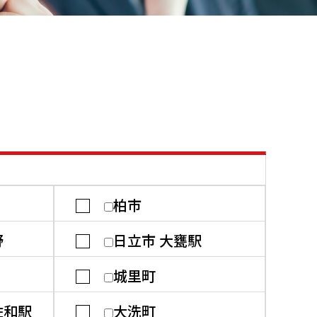
柏市
野
日立市 大甕駅
城里町
佐和駅
大洗町