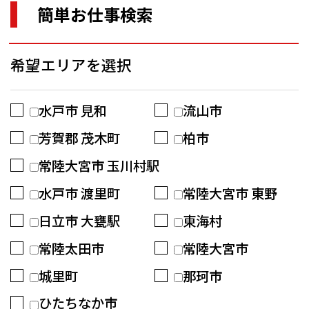
簡単お仕事検索
希望エリアを選択
水戸市 見和
流山市
芳賀郡 茂木町
柏市
常陸大宮市 玉川村駅
水戸市 渡里町
常陸大宮市 東野
日立市 大甕駅
東海村
常陸太田市
常陸大宮市
城里町
那珂市
ひたちなか市