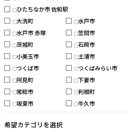
ひたちなか市 佐和駅
大洗町
水戸市
水戸市 赤塚
笠間市
茨城町
石岡市
小美玉市
土浦市
つくば市
つくばみらい市
阿見町
下妻市
常総市
利根町
坂東市
牛久市
希望カテゴリを選択