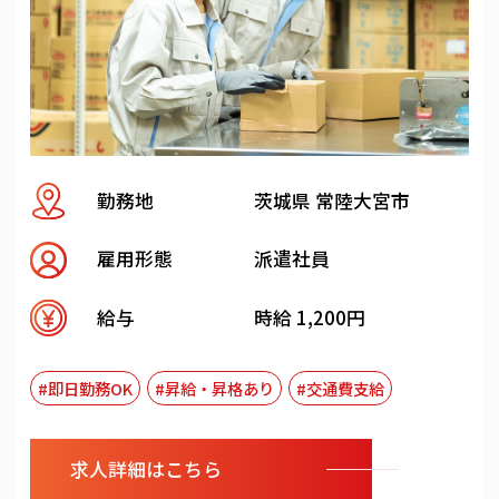
勤務地
茨城県 常陸大宮市
雇用形態
派遣社員
給与
時給 1,200円
#即日勤務OK
#昇給・昇格あり
#交通費支給
求人詳細はこちら