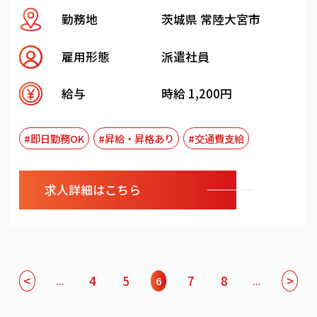
勤務地
茨城県 常陸大宮市
雇用形態
派遣社員
給与
時給 1,200円
#即日勤務OK
#昇給・昇格あり
#交通費支給
求人詳細はこちら
<
4
5
7
8
>
...
6
...