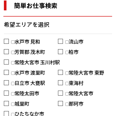
簡単お仕事検索
希望エリアを選択
水戸市 見和
流山市
芳賀郡 茂木町
柏市
常陸大宮市 玉川村駅
水戸市 渡里町
常陸大宮市 東野
日立市 大甕駅
東海村
常陸太田市
常陸大宮市
城里町
那珂市
ひたちなか市