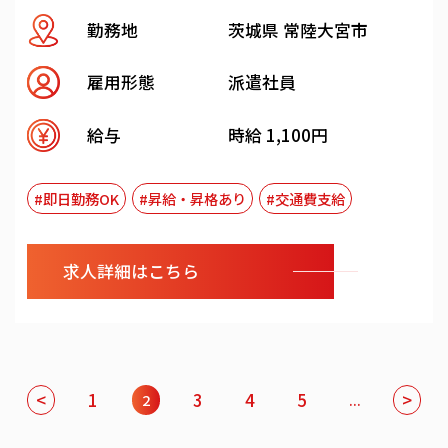
勤務地
茨城県 常陸大宮市
雇用形態
派遣社員
給与
時給 1,100円
#即日勤務OK
#昇給・昇格あり
#交通費支給
求人詳細はこちら
<
1
3
4
5
>
2
...