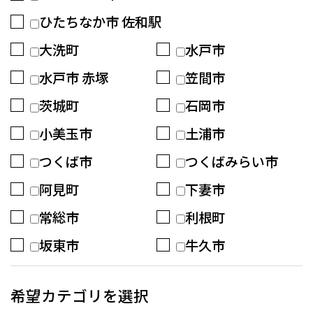
ひたちなか市 佐和駅
大洗町
水戸市
水戸市 赤塚
笠間市
茨城町
石岡市
小美玉市
土浦市
つくば市
つくばみらい市
阿見町
下妻市
常総市
利根町
坂東市
牛久市
希望カテゴリを選択